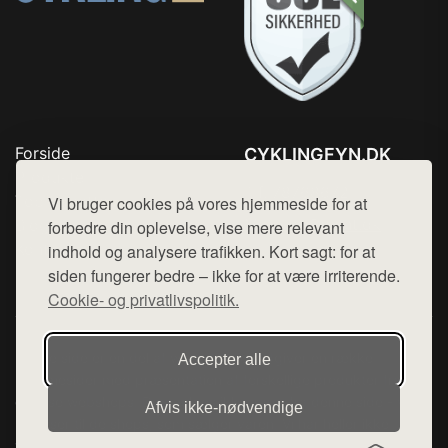
Forside
CYKLINGFYN.DK
Produkter
Tlf. 78768672
Top Rabatter
Vi bruger cookies på vores hjemmeside for at
Mail:
hej@want.dk
Blog
forbedre din oplevelse, vise mere relevant
Kontakt
indhold og analysere trafikken. Kort sagt: for at
Cookie- og privatlivspolitik
siden fungerer bedre – ikke for at være irriterende.
Cookie- og privatlivspolitik.
Denne side er en del af want.dk, der udgiver en række
Accepter alle
hjemmesider med præsentation af forskellige produkter fra
diverse webshops. Der sælges ikke varer fra denne side - vi
Afvis ikke‑nødvendige
henviser til de shops, som sælger varen. Vi har heller ikke
varerne på lager.