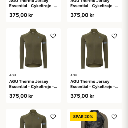
AGU Thermo Jersey
AGU Thermo Jersey
Essential - Cykeltrøje -
Essential - Cykeltrøje -
Dame - Army grøn - Str.
Dame - Army grøn - Str.
375,00 kr
375,00 kr
L
M
AGU
AGU
AGU Thermo Jersey
AGU Thermo Jersey
Essential - Cykeltrøje -
Essential - Cykeltrøje -
Dame - Army grøn - Str.
Dame - Army grøn - Str.
375,00 kr
375,00 kr
S
XL
SPAR 20%