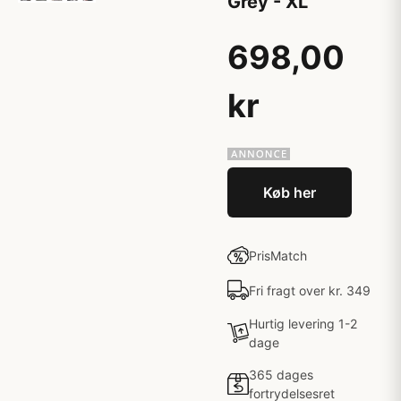
Grey - XL
698,00
kr
Køb her
PrisMatch
Fri fragt over kr. 349
Hurtig levering 1-2
dage
365 dages
fortrydelsesret