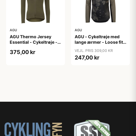
AGU
AGU
AGU Thermo Jersey
AGU - Cykeltrøje med
Essential - Cykeltrøje -
lange ærmer - Loose fit -
Dame - Army grøn - Str.
MTB - Army Grøn - Str. S
VEJL. PRIS 309,00 KR
375,00 kr
XXL
247,00 kr