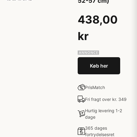
52-57 cm)
438,00
kr
Køb her
PrisMatch
Fri fragt over kr. 349
Hurtig levering 1-2
dage
365 dages
fortrydelsesret