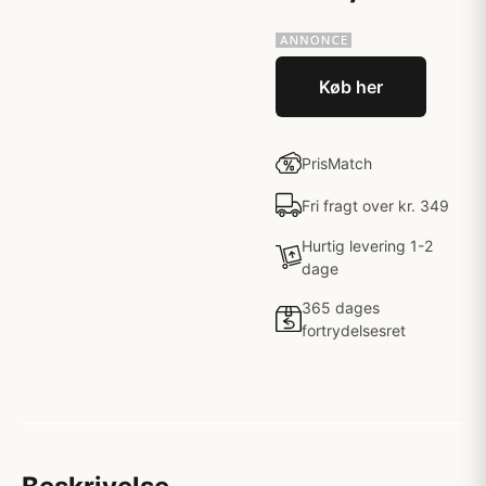
Køb her
PrisMatch
Fri fragt over kr. 349
Hurtig levering 1-2
dage
365 dages
fortrydelsesret