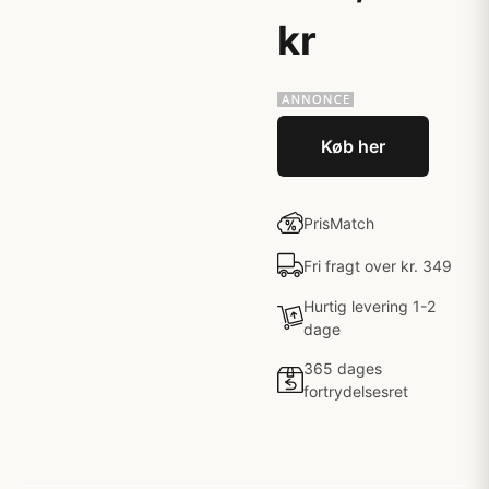
kr
Køb her
PrisMatch
Fri fragt over kr. 349
Hurtig levering 1-2
dage
365 dages
fortrydelsesret