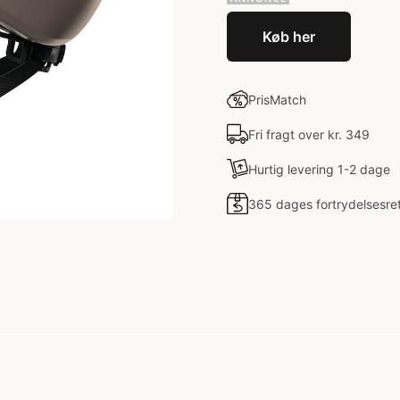
Køb her
PrisMatch
Fri fragt over kr. 349
Hurtig levering 1-2 dage
365 dages fortrydelsesre