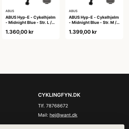
ABUS
ABUS
ABUS Hyp-E - Cykelhjelm
ABUS Hyp-E - Cykelhjelm
- Midnight Blue - Str. L /
- Midnight Blue - Str. M /
57-61 cm
54-58 cm
1.360,00 kr
1.399,00 kr
CYKLINGFYN.DK
Tlf. 78768672
Mail:
hej@want.dk
Cookie- og privatlivspolitik