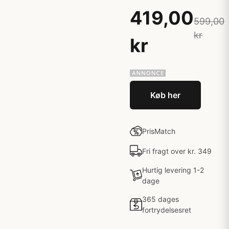
419,00
599,00
kr
kr
Køb her
PrisMatch
Fri fragt over kr. 349
Hurtig levering 1-2
dage
365 dages
fortrydelsesret