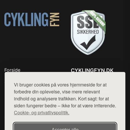
Forside
CYKLINGFYN.DK
Produkter
Tlf. 78768672
Top Rabatter
Vi bruger cookies på vores hjemmeside for at
Mail:
hej@want.dk
Blog
forbedre din oplevelse, vise mere relevant
Kontakt
indhold og analysere trafikken. Kort sagt: for at
Cookie- og privatlivspolitik
siden fungerer bedre – ikke for at være irriterende.
Cookie- og privatlivspolitik.
Denne side er en del af want.dk, der udgiver en række
Accepter alle