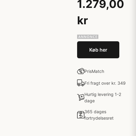
1.279,00
kr
Køb her
PrisMatch
Fri fragt over kr. 349
Hurtig levering 1-2
dage
365 dages
fortrydelsesret