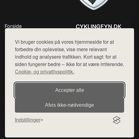
Forside
CYKLINGFYN.DK
Produkter
Tlf. 78768672
Top Rabatter
Vi bruger cookies på vores hjemmeside for at
Mail:
hej@want.dk
Blog
forbedre din oplevelse, vise mere relevant
Kontakt
indhold og analysere trafikken. Kort sagt: for at
Cookie- og privatlivspolitik
siden fungerer bedre – ikke for at være irriterende.
Cookie- og privatlivspolitik.
Denne side er en del af want.dk, der udgiver en række
Accepter alle
hjemmesider med præsentation af forskellige produkter fra
diverse webshops. Der sælges ikke varer fra denne side - vi
Afvis ikke‑nødvendige
henviser til de shops, som sælger varen. Vi har heller ikke
varerne på lager.
Indstillinger
© 2026 cyklingfyn.dk. Alle rettigheder forbeholdes.