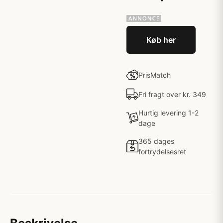
Køb her
PrisMatch
Fri fragt over kr. 349
Hurtig levering 1-2
dage
365 dages
fortrydelsesret