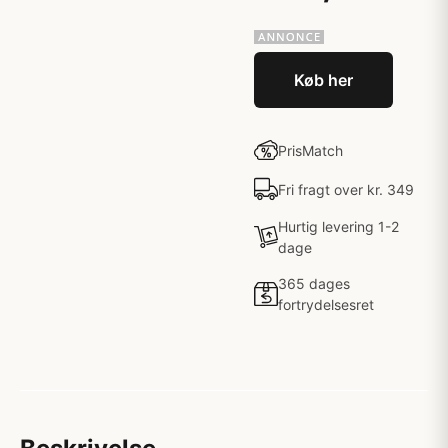
Køb her
PrisMatch
Fri fragt over kr. 349
Hurtig levering 1-2
dage
365 dages
fortrydelsesret