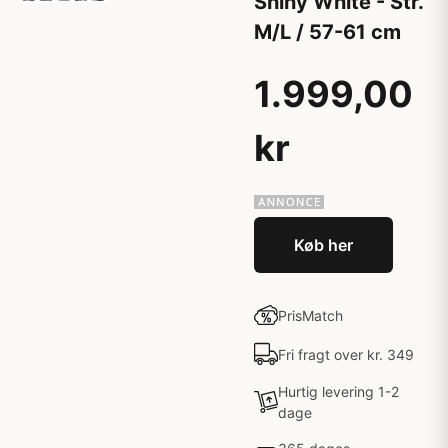
Shiny White - Str.
M/L / 57-61 cm
1.999,00
kr
Køb her
PrisMatch
Fri fragt over kr. 349
Hurtig levering 1-2
dage