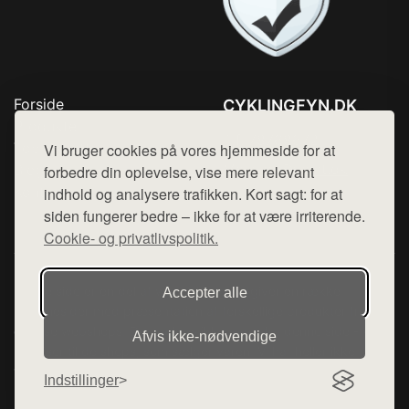
Forside
CYKLINGFYN.DK
Produkter
Tlf. 78768672
Top Rabatter
Vi bruger cookies på vores hjemmeside for at
Mail:
hej@want.dk
Blog
forbedre din oplevelse, vise mere relevant
Kontakt
indhold og analysere trafikken. Kort sagt: for at
Cookie- og privatlivspolitik
siden fungerer bedre – ikke for at være irriterende.
Cookie- og privatlivspolitik.
Denne side er en del af want.dk, der udgiver en række
Accepter alle
hjemmesider med præsentation af forskellige produkter fra
diverse webshops. Der sælges ikke varer fra denne side - vi
Afvis ikke‑nødvendige
henviser til de shops, som sælger varen. Vi har heller ikke
varerne på lager.
Indstillinger