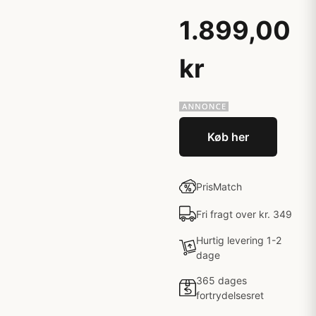
1.899,00
kr
Køb her
PrisMatch
Fri fragt over kr. 349
Hurtig levering 1-2
dage
365 dages
fortrydelsesret