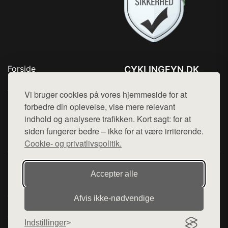
Forside
CYKLINGFYN.DK
Produkter
Tlf. 78768672
Top Rabatter
Vi bruger cookies på vores hjemmeside for at
Mail:
hej@want.dk
Blog
forbedre din oplevelse, vise mere relevant
Kontakt
indhold og analysere trafikken. Kort sagt: for at
Cookie- og privatlivspolitik
siden fungerer bedre – ikke for at være irriterende.
Cookie- og privatlivspolitik.
Denne side er en del af want.dk, der udgiver en række
Accepter alle
hjemmesider med præsentation af forskellige produkter fra
diverse webshops. Der sælges ikke varer fra denne side - vi
Afvis ikke‑nødvendige
henviser til de shops, som sælger varen. Vi har heller ikke
varerne på lager.
Indstillinger