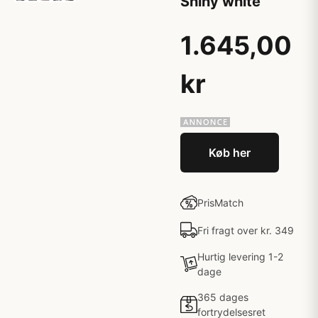
Shiny white
1.645,00
kr
Køb her
PrisMatch
Fri fragt over kr. 349
Hurtig levering 1-2
dage
365 dages
fortrydelsesret