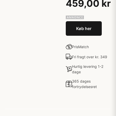
459,00 kr
Køb her
PrisMatch
Fri fragt over kr. 349
Hurtig levering 1-2
dage
365 dages
fortrydelsesret