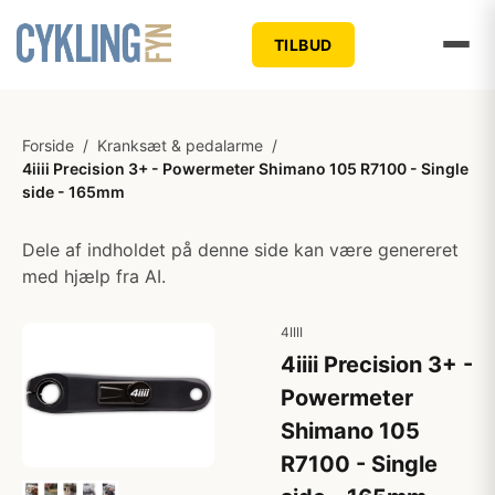
TILBUD
Forside
/
Kranksæt & pedalarme
/
4iiii Precision 3+ - Powermeter Shimano 105 R7100 - Single
side - 165mm
Dele af indholdet på denne side kan være genereret
med hjælp fra AI.
4IIII
4iiii Precision 3+ -
Powermeter
Shimano 105
R7100 - Single