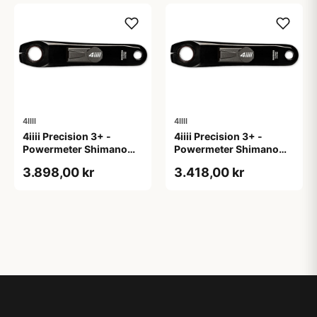
4IIII
4IIII
4iiii Precision 3+ -
4iiii Precision 3+ -
Powermeter Shimano
Powermeter Shimano
Dura Ace R9200 - Single
Dura Ace R9200 - Single
3.898,00 kr
3.418,00 kr
side - 165mm
side - 170mm