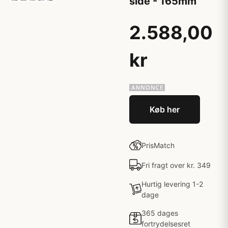
side - 165mm
2.588,00
kr
Køb her
PrisMatch
Fri fragt over kr. 349
Hurtig levering 1-2
dage
365 dages
fortrydelsesret