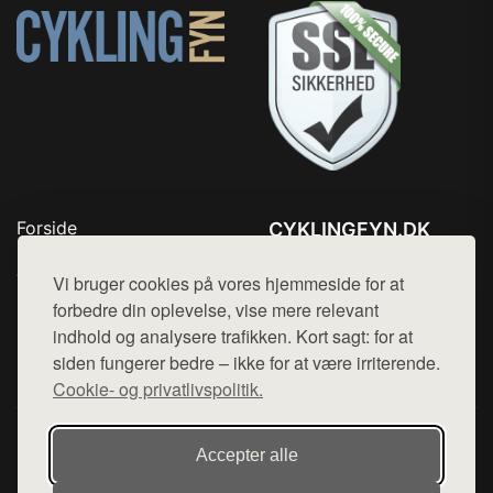
Forside
CYKLINGFYN.DK
Produkter
Tlf. 78768672
Top Rabatter
Vi bruger cookies på vores hjemmeside for at
Mail:
hej@want.dk
Blog
forbedre din oplevelse, vise mere relevant
Kontakt
indhold og analysere trafikken. Kort sagt: for at
Cookie- og privatlivspolitik
siden fungerer bedre – ikke for at være irriterende.
Cookie- og privatlivspolitik.
Denne side er en del af want.dk, der udgiver en række
Accepter alle
hjemmesider med præsentation af forskellige produkter fra