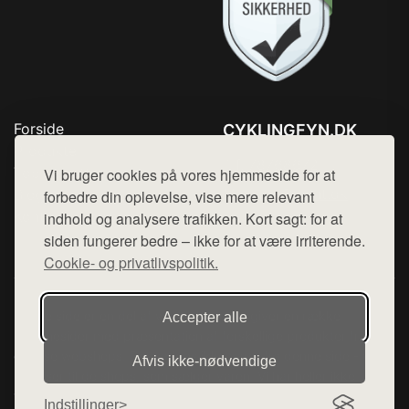
Forside
CYKLINGFYN.DK
Produkter
Tlf. 78768672
Top Rabatter
Vi bruger cookies på vores hjemmeside for at
Mail:
hej@want.dk
Blog
forbedre din oplevelse, vise mere relevant
Kontakt
indhold og analysere trafikken. Kort sagt: for at
Cookie- og privatlivspolitik
siden fungerer bedre – ikke for at være irriterende.
Cookie- og privatlivspolitik.
Denne side er en del af want.dk, der udgiver en række
Accepter alle
hjemmesider med præsentation af forskellige produkter fra
diverse webshops. Der sælges ikke varer fra denne side - vi
Afvis ikke‑nødvendige
henviser til de shops, som sælger varen. Vi har heller ikke
varerne på lager.
Indstillinger