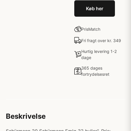
Køb her
PrisMatch
Fri fragt over kr. 349
Hurtig levering 1-2
dage
365 dages
fortrydelsesret
Beskrivelse